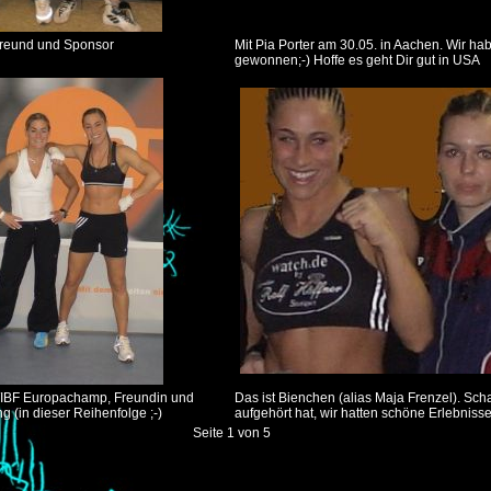
reund und Sponsor
Mit Pia Porter am 30.05. in Aachen. Wir ha
gewonnen;-) Hoffe es geht Dir gut in USA
 WIBF Europachamp, Freundin und
Das ist Bienchen (alias Maja Frenzel). Sch
g (in dieser Reihenfolge ;-)
aufgehört hat, wir hatten schöne Erlebnisse
Seite 1 von 5